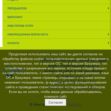
ПРЕПОДАВАТЕЛЮ
ВЫПУСКНИКУ
ИНЫЕ ПЛАТНЫЕ УСЛУГИ
ИНФОРМАЦИОННАЯ БЕЗОПАСНОСТЬ
КОНТАКТЫ
Продолжая использовать наш сайт, вы даете согласие на
обработку файлов cookie, пользовательских данных (сведения о
ГБПОУ ЛО «Лисинский лесной колледж»
местоположении; тип и версия ОС; тип и версия Браузера; тип
Адрес: Ленинградская область,
устройства и разрешение его экрана; источник откуда пришел
Тосненский район, п. Лисино-Корпус,
на сайт пользователь; с какого сайта или по какой рекламе; язык
ул. Кравчинского, д. 4
ОС и Браузера; какие страницы открывает и на какие кнопки
нажимает пользователь; ip-адрес) в целях функционирования
Телефон: 8 (81361) 94 - 142
сайта и проведения статистических исследований и обзоров.
Электронная почта:
llklisino@llk.su
Если вы не хотите, чтобы ваши данные обрабатывались,
покиньте сайт.
Согласен
© Конструктор сайтов
Nubex.ru