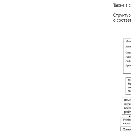
Также в 
Структур
о соотве