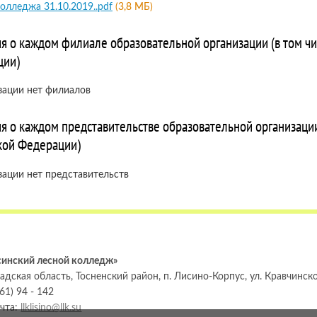
олледжа 31.10.2019..pdf
(3,8 МБ)
я о каждом филиале образовательной организации (в том ч
ции)
зации нет филиалов
я о каждом представительстве образовательной организации
кой Федерации)
зации нет представительств
инский лесной колледж»
дская область, Тосненский район, п. Лисино-Корпус, ул. Кравчинског
61) 94 - 142
очта:
llklisino@llk.su