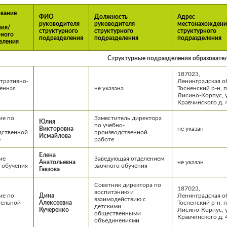
вание
ФИО
Должность
Адрес
руководителя
руководителя
местонахождени
ния/
структурного
структурного
структурного
рного
подразделения
подразделения
подразделения
еления
Структурные подразделения образовате
187023,
тративно-
Ленинградская об
енная
не указана
Тосненский р-н, п
Лисино-Корпус, у
Кравчинского д. 
ие по
Заместитель директора
Юлия
по учебно-
Викторовна
не указан
дственной
производственной
Исмайлова
е
работе
Елена
ие
Заведующая отделением
Анатольевна
не указан
 обучения
заочного обучения
Гавзова
Советник директора по
187023,
воспитанию и
ие по
Дина
Ленинградская об
взаимодействию с
тельной
Алексеевна
Тосненский р-н, п
детскими
Кучеренко
Лисино-Корпус, у
общественными
Кравчинского д. 
объединениями