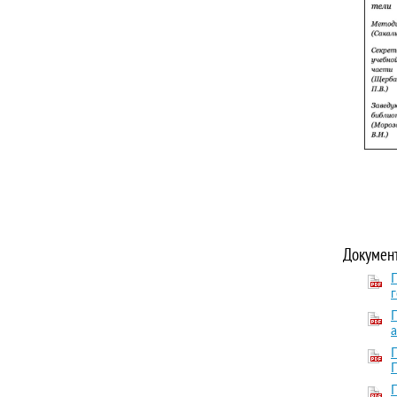
Документ
г
а