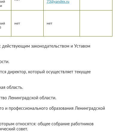
кий
73@yandex.ru
ки
кий
нет
нет
5
 с действующим законодательством и Уставом
ости.
тся директор, который осуществляет текущее
ая область.
тво Ленинградской области.
го и профессионального образования Ленинградской
оторым относятся: общее собрание работников
нческий совет.