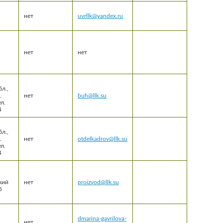
нет
uvrllk@yandex.ru
нет
нет
л.,
.
нет
buh@llk.su
л.
4
л.,
.
нет
otdelkadrov@llk.su
л.
4
кий
нет
proizvod@llk.su
5
dmarina-gavrilova-
нет