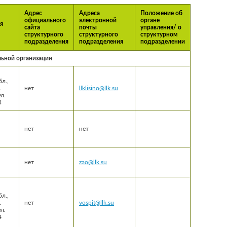
Адрес
Адреса
Положение об
официального
электронной
органе
я
сайта
почты
управления/ о
структурного
структурного
структурном
подразделения
подразделения
подразделении
льной организации
л.,
.
нет
llklisino@llk.su
л.
4
нет
нет
нет
zao@llk.su
л.,
.
нет
vospit@llk.su
л.
4