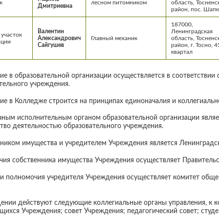
к
лесном питомником
область, Тосненс
Дмитриевна
район, пос. Шап
187000,
Валентин
Ленинградская
 участок
Александрович
Главный механик
область, Тосненс
ации
Сайгушев
район, г. Тосно, 4
квартал
ие в образовательной организации осуществляется в соответствии
тельного учреждения.
ие в Колледже строится на принципах единоначалия и коллегиальн
ным исполнительным органом образовательной организации являе
тво деятельностью образовательного учреждения.
ником имущества и учредителем Учреждения является Ленинградск
ия собственника имущества Учреждения осуществляет Правительс
и полномочия учредителя Учреждения осуществляет комитет обще
ении действуют следующие коллегиальные органы управления, к к
щихся Учреждения; совет Учреждения; педагогический совет; студе