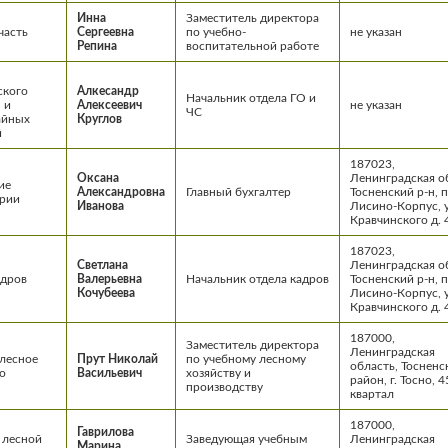
Инна
Заместитель директора
часть
Сергеевна
по учебно-
не указан
Репина
воспитательной работе
ского
Алкесандр
Начальник отдела ГО и
 и
Алексеевич
не указан
ЧС
айных
Круглов
й
187023,
Оксана
Ленинградская об
ие
Александровна
Главный бухгалтер
Тосненский р-н, п
ерии
Иванова
Лисино-Корпус, у
Кравчинского д. 
187023,
Светлана
Ленинградская об
адров
Валерьевна
Начальник отдела кадров
Тосненский р-н, п
Кочубеева
Лисино-Корпус, у
Кравчинского д. 
187000,
Заместитель директора
Ленинградская
 лесное
Прут Николай
по учебному лесному
область, Тосненс
о
Васильевич
хозяйству и
район, г. Тосно, 4
производству
квартал
187000,
Гаврилова
 лесной
Заведующая учебным
Ленинградская
Марина