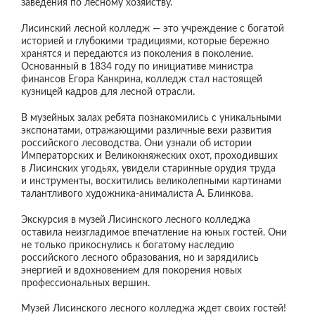
заведения по лесному хозяйству.
Лисинский лесной колледж — это учреждение с богатой
историей и глубокими традициями, которые бережно
хранятся и передаются из поколения в поколение.
Основанный в 1834 году по инициативе министра
финансов Егора Канкрина, колледж стал настоящей
кузницей кадров для лесной отрасли.
В музейных залах ребята познакомились с уникальными
экспонатами, отражающими различные вехи развития
российского лесоводства. Они узнали об истории
Императорских и Великокняжеских охот, проходивших
в Лисинских угодьях, увидели старинные орудия труда
и инструменты, восхитились великолепными картинами
талантливого художника-анималиста А. Блинкова.
Экскурсия в музей Лисинского лесного колледжа
оставила неизгладимое впечатление на юных гостей. Они
не только прикоснулись к богатому наследию
российского лесного образования, но и зарядились
энергией и вдохновением для покорения новых
профессиональных вершин.
Музей Лисинского лесного колледжа ждет своих гостей!