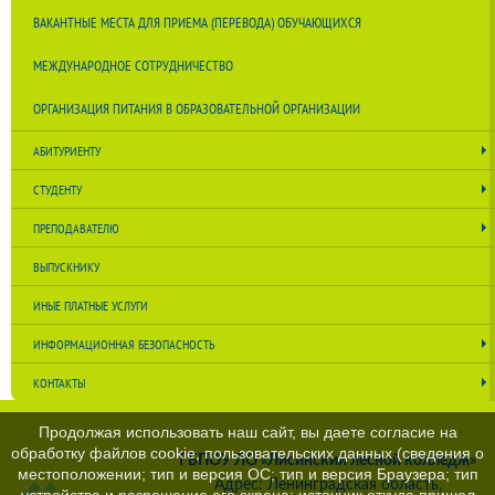
ВАКАНТНЫЕ МЕСТА ДЛЯ ПРИЕМА (ПЕРЕВОДА) ОБУЧАЮЩИХСЯ
МЕЖДУНАРОДНОЕ СОТРУДНИЧЕСТВО
ОРГАНИЗАЦИЯ ПИТАНИЯ В ОБРАЗОВАТЕЛЬНОЙ ОРГАНИЗАЦИИ
АБИТУРИЕНТУ
СТУДЕНТУ
ПРЕПОДАВАТЕЛЮ
ВЫПУСКНИКУ
ИНЫЕ ПЛАТНЫЕ УСЛУГИ
ИНФОРМАЦИОННАЯ БЕЗОПАСНОСТЬ
КОНТАКТЫ
Продолжая использовать наш сайт, вы даете согласие на
обработку файлов cookie, пользовательских данных (сведения о
ГБПОУ ЛО «Лисинский лесной колледж»
местоположении; тип и версия ОС; тип и версия Браузера; тип
Адрес: Ленинградская область,